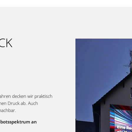
CK
ahren decken wir praktisch
men Druck ab. Auch
machbar.
gebotsspektrum an